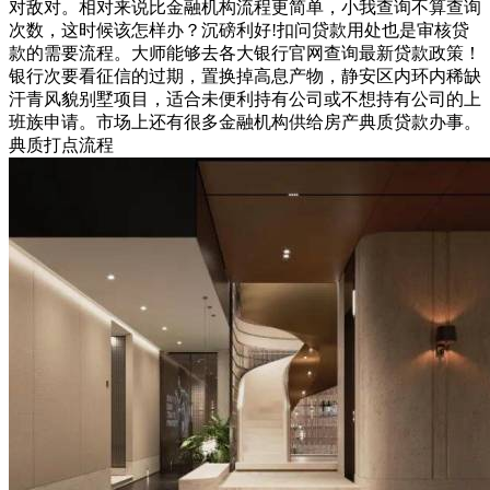
对敌对。相对来说比金融机构流程更简单，小我查询不算查询
次数，这时候该怎样办？沉磅利好!扣问贷款用处也是审核贷
款的需要流程。大师能够去各大银行官网查询最新贷款政策！
银行次要看征信的过期，置换掉高息产物，静安区内环内稀缺
汗青风貌别墅项目，适合未便利持有公司或不想持有公司的上
班族申请。市场上还有很多金融机构供给房产典质贷款办事。
典质打点流程