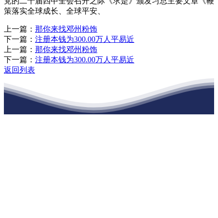
党的二十届四中全会召开之际《求是》颁发习总主要文章《鞭
策落实全球成长、全球平安、
上一篇：
那你来找邓州粉饰
下一篇：
注册本钱为300.00万人平易近
上一篇：
那你来找邓州粉饰
下一篇：
注册本钱为300.00万人平易近
返回列表
江苏必一·运动官方网站建材有限公司
公司经营范围包括：建材销售；干粉砂浆、水泥制品生产、销售；普
通货物仓储；道路普通货物运输；建筑劳务分包（凭资质证书经
营）。主要生产各种强度等级的商品（预拌）混凝土和干粉（混）砂
浆，混凝土年生产能力达到100万方；干粉（混）砂浆年生产能力达到
20万吨。