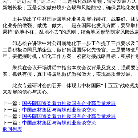
去”、“走进去”到“走上去”；三是强化战略引领，转变发展
新增长极；五是切实做好境外合规和风险防控，确保属地化发
王兵指出了中材国际属地化业务发展业绩好、战略好、团队
化业务的做强、做优、做大。二是在国际化发展方面，要采取
秉持“危地不往、乱地不去”的原则，结合地区形势制定风险应
印志松在讲话中对公司属地化下一步工作提了三点要求及工作
二是积极协同兄弟企业，做好集团国际化先锋官。三是要转变思
年，要把握时机，细化工作方案，紧密对接战略目标，积极推
朱兵在会议开场讲话中指出本次会议背景及意义，强调要强化
实，抓铁有痕，真正将属地做优做强做大，实现高质量发展。
此次专题研讨会的召开，体现出中材国际“十五五”战略规划
来发展的信心与决心。
上一篇：
国务院国资委着力推动国有企业高质量发展
下一篇：
中国建材集团与海螺创业座谈交流
上一篇：
国务院国资委着力推动国有企业高质量发展
下一篇：
中国建材集团与海螺创业座谈交流
返回列表