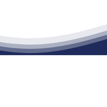
江苏必一·运动官方网站建材有限公司
通货物仓储；道路普通货物运输；建筑劳务分包（凭资质证书经营）。主要
生产能力达到100万方；干粉（混）砂浆年生产能力达到20万吨。
公司