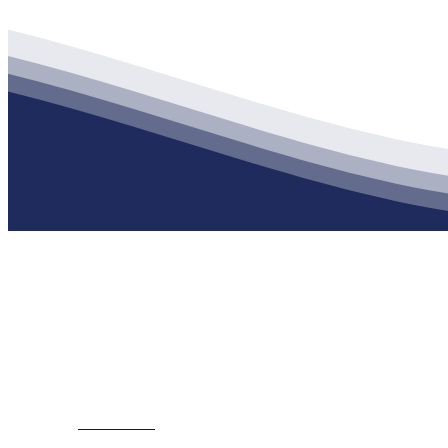
公司经营范围包括：建材销售；干粉砂浆、水泥制品生产、销售；普
地 址：南通市滨海园区东晋村八组江苏必一·运动官方网站建材有限
客服热线：
17712222822
张经理