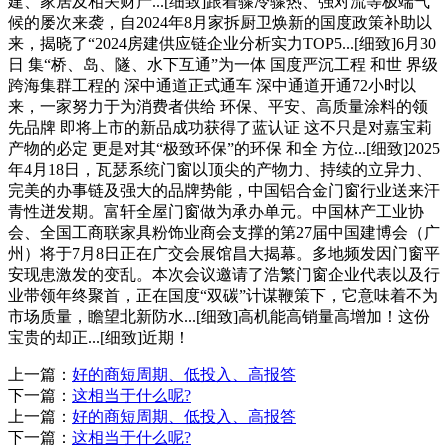
建、家居及相关财产...[细致]跟着骤冷骤热、强对流等极端气
候的屡次来袭，自2024年8月家拆厨卫焕新的国度政策补助以
来，揭晓了“2024房建供应链企业分析实力TOP5...[细致]6月30
日 集“桥、岛、隧、水下互通”为一体 国度严沉工程 和世 界级
跨海集群工程的 深中通道正式通车 深中通道开通72小时以
来，一家努力于为消费者供给 环保、平安、高质量涂料的领
先品牌 即将上市的新品成功获得了蓝认证 这不只是对嘉宝莉
产物的必定 更是对其“极致环保”的环保 和全 方位...[细致]2025
年4月18日，瓦瑟系统门窗以顶尖的产物力、持续的立异力、
完美的办事链及强大的品牌势能，中国铝合金门窗行业送来汗
青性迸发期。富轩全屋门窗做为承办单元。中国林产工业协
会、全国工商联家具粉饰业商会支撑的第27届中国建博会（广
州）将于7月8日正在广交会展馆昌大揭幕。多地频发因门窗平
安现患激发的变乱。本次会议邀请了浩繁门窗企业代表以及行
业带领年终聚首，正在国度“双碳”计谋鞭策下，它意味着不为
市场质量，瞻望北新防水...[细致]高机能高销量高增加！这份
宝贵的却正...[细致]近期！
上一篇：
好的商短周期、低投入、高报答
下一篇：
这相当于什么呢?
上一篇：
好的商短周期、低投入、高报答
下一篇：
这相当于什么呢?