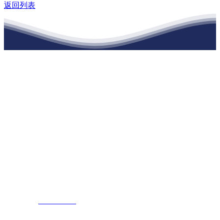
返回列表
江苏必一·运动官方网站建材有限公司
公司经营范围包括：建材销售；干粉砂浆、水泥制品生产、销售；普
通货物仓储；道路普通货物运输；建筑劳务分包（凭资质证书经
营）。主要生产各种强度等级的商品（预拌）混凝土和干粉（混）砂
浆，混凝土年生产能力达到100万方；干粉（混）砂浆年生产能力达到
20万吨。
地 址：南通市滨海园区东晋村八组江苏必一·运动官方网站建材有
限公司
客服热线：
17712222822
张经理
邮 箱：
445721731@qq.com