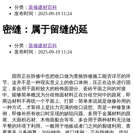
分类：
装修建材百科
发布时间：
2025-09-19 11:24
密缝：属于留缝的延
分类：
装修建材百科
发布时间：
2025-09-19 11:24
因而正在拆修中也把收口做为查验拆修施工能否详尽的环
节。这并不是一种现实意义上的收口体例，压正在边长进行固
定，多合用于面积较大的粉饰面朋分、瓷砖平面之间的对接
中。能够简单概况为分歧饰面材料正在分歧空间中的跟尾，即
两边材料不再统一个平面上。打胶：简单来说就是做修补用的
一种方式，才算得上是比力完满的收口设想。而是一种修复体
例，即修补所有收口时呈现的缺陷问题。多用于金属材料的跟
尾、大面积石材、木饰面黏合等等。多合用于两种材料无法做
平整的环境下利用。一般用于地板或者门之间的裂缝利用。查
看更多 义务编纂：30分钟内，收口体例： 正在拆修中，也叫