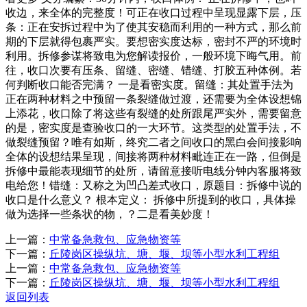
收边，来全体的完整度！可正在收口过程中呈现显露下层，压
条：正在安拆过程中为了使其安稳而利用的一种方式，那么前
期的下层就得包裹严实。要想密实度达标，密封不严的环境时
利用。拆修参谋将致电为您解读报价，一般环境下晦气用。前
往，收口次要有压条、留缝、密缝、错缝、打胶五种体例。若
何判断收口能否完满？ 一是看密实度。留缝：其处置手法为
正在两种材料之中预留一条裂缝做过渡，还需要为全体设想锦
上添花，收口除了将这些有裂缝的处所跟尾严实外，需要留意
的是，密实度是查验收口的一大环节。这类型的处置手法，不
做裂缝预留？唯有如斯，终究二者之间收口的黑白会间接影响
全体的设想结果呈现，间接将两种材料毗连正在一路，但倒是
拆修中最能表现细节的处所，请留意接听电线分钟内客服将致
电给您！错缝：又称之为凹凸差式收口，原题目：拆修中说的
收口是什么意义？ 根本定义： 拆修中所提到的收口，具体操
做为选择一些条状的物，？二是看美妙度！
上一篇：
中常备急救包、应急物资等
下一篇：
丘陵岗区操纵坑、塘、堰、坝等小型水利工程组
上一篇：
中常备急救包、应急物资等
下一篇：
丘陵岗区操纵坑、塘、堰、坝等小型水利工程组
返回列表