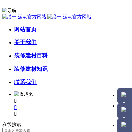
网站首页
关于我们
装修建材百科
装修建材知识
联系我们



在线搜索