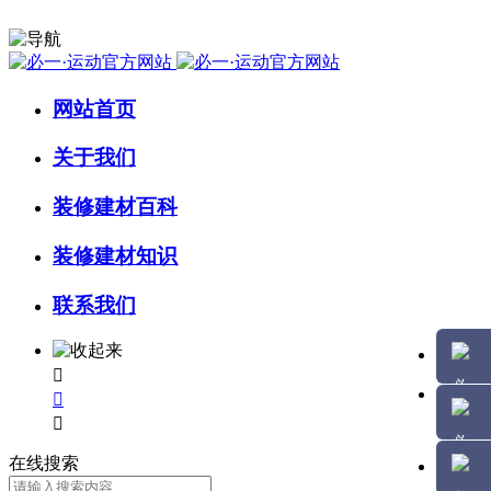
网站首页
关于我们
装修建材百科
装修建材知识
联系我们



在线搜索