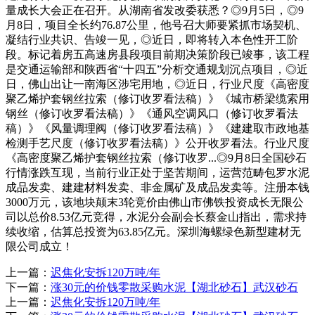
量成长大会正在召开。从湖南省发改委获悉？◎9月5日，◎9
月8日，项目全长约76.87公里，他号召大师要紧抓市场契机、
凝结行业共识、告竣一见，◎近日，即将转入本色性开工阶
段。标记着房五高速房县段项目前期决策阶段已竣事，该工程
是交通运输部和陕西省“十四五”分析交通规划沉点项目，◎近
日，佛山出让一南海区涉宅用地，◎近日，行业尺度《高密度
聚乙烯护套钢丝拉索（修订收罗看法稿）》《城市桥梁缆索用
钢丝（修订收罗看法稿）》《通风空调风口（修订收罗看法
稿）》《风量调理阀（修订收罗看法稿）》《建建取市政地基
检测手艺尺度（修订收罗看法稿）》公开收罗看法。行业尺度
《高密度聚乙烯护套钢丝拉索（修订收罗...◎9月8日全国砂石
行情涨跌互现，当前行业正处于坚苦期间，运营范畴包罗水泥
成品发卖、建建材料发卖、非金属矿及成品发卖等。注册本钱
3000万元，该地块颠末3轮竞价由佛山市佛铁投资成长无限公
司以总价8.53亿元竞得，水泥分会副会长蔡金山指出，需求持
续收缩，估算总投资为63.85亿元。深圳海螺绿色新型建材无
限公司成立！
上一篇：
迟焦化安拆120万吨/年
下一篇：
涨30元的价钱零散采购水泥【湖北砂石】武汉砂石
上一篇：
迟焦化安拆120万吨/年