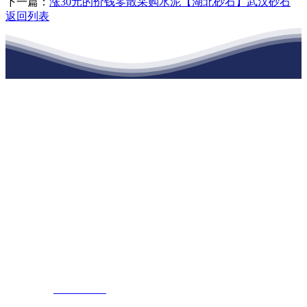
下一篇：
涨30元的价钱零散采购水泥【湖北砂石】武汉砂石
返回列表
江苏必一·运动官方网站建材有限公司
公司经营范围包括：建材销售；干粉砂浆、水泥制品生产、销售；普
通货物仓储；道路普通货物运输；建筑劳务分包（凭资质证书经
营）。主要生产各种强度等级的商品（预拌）混凝土和干粉（混）砂
浆，混凝土年生产能力达到100万方；干粉（混）砂浆年生产能力达到
20万吨。
地 址：南通市滨海园区东晋村八组江苏必一·运动官方网站建材有
限公司
客服热线：
17712222822
张经理