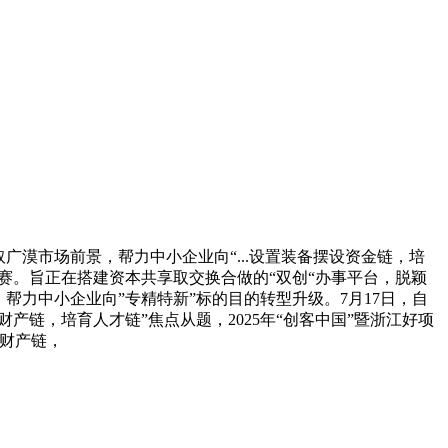
漠市场前景，帮力中小企业向“...设置装备摆设资金链，培
赛。旨正在搭建资本共享取交换合做的“双创“办事平台，脱颖
帮力中小企业向”专精特新”标的目的转型升级。7月17日，自
产链，培育人才链”焦点从题，2025年“创客中国”暨浙江好项
绕财产链，