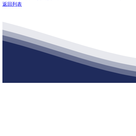
返回列表
公司经营范围包括：建材销售；干粉砂浆、水泥制品生产、销售；普
地 址：南通市滨海园区东晋村八组江苏必一·运动官方网站建材有限