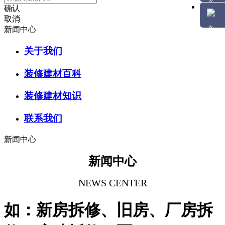
确认
取消
新闻中心
关于我们
装修建材百科
装修建材知识
联系我们
新闻中心
新闻中心
NEWS CENTER
如：新房拆修、旧房、厂房拆