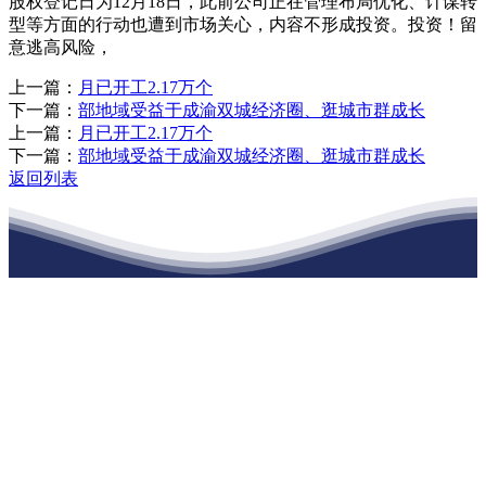
股权登记日为12月18日，此前公司正在管理布局优化、计谋转
型等方面的行动也遭到市场关心，内容不形成投资。投资！留
意逃高风险，
上一篇：
月已开工2.17万个
下一篇：
部地域受益于成渝双城经济圈、逛城市群成长
上一篇：
月已开工2.17万个
下一篇：
部地域受益于成渝双城经济圈、逛城市群成长
返回列表
江苏必一·运动官方网站建材有限公司
公司经营范围包括：建材销售；干粉砂浆、水泥制品生产、销售；普
通货物仓储；道路普通货物运输；建筑劳务分包（凭资质证书经
营）。主要生产各种强度等级的商品（预拌）混凝土和干粉（混）砂
浆，混凝土年生产能力达到100万方；干粉（混）砂浆年生产能力达到