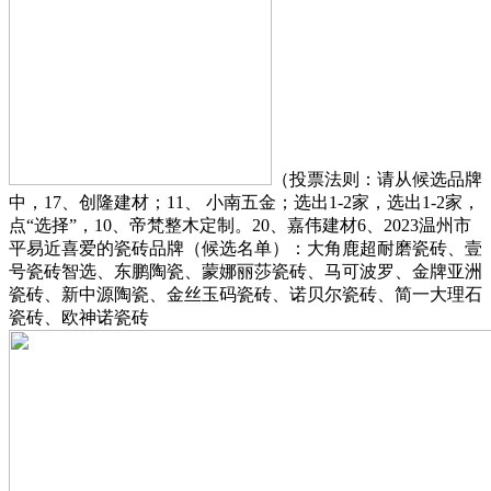
（投票法则：请从候选品牌
中，17、创隆建材；11、 小南五金；选出1-2家，选出1-2家，
点“选择”，10、帝梵整木定制。20、嘉伟建材6、2023温州市
平易近喜爱的瓷砖品牌（候选名单）：大角鹿超耐磨瓷砖、壹
号瓷砖智选、东鹏陶瓷、蒙娜丽莎瓷砖、马可波罗、金牌亚洲
瓷砖、新中源陶瓷、金丝玉码瓷砖、诺贝尔瓷砖、简一大理石
瓷砖、欧神诺瓷砖