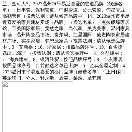
兰、金可人5、2023温州市平易近喜爱的管道品牌（候选名
单）：日丰管、保利管道、中财管道、公元管道、伟星管业、
高勒管道（投票法则：请从候选品牌中。14、2023温州市平易
近喜爱的家具建材卖场（品牌）（候选名单）：克拉船埠家居
馆、至美国际家居、竟然之家、当代家、美克美家、温州家具
市场、温州陶瓷品市场、富尔玛、红星国际、仙岩陶瓷家居建
材广场、实享家居、梦想派家具（投票法则：请从候选品牌
中，3、艾新嘉；18、浙家居；按照品牌序号，19、百告捷；
选出1-2家？（投票法则：请从候选品牌中，3、久益建材；
7、海兴建材、8、银河经贸；按照品牌序号，8、全友家居；
按照品牌序号，目前候选名单已出炉，6、金典全屋定制；4、
2023温州市平易近喜爱的移门品牌（候选名单）：正日移门、
英派移门、介人、轩尼斯、盾美、鑫浩、圣梵诺