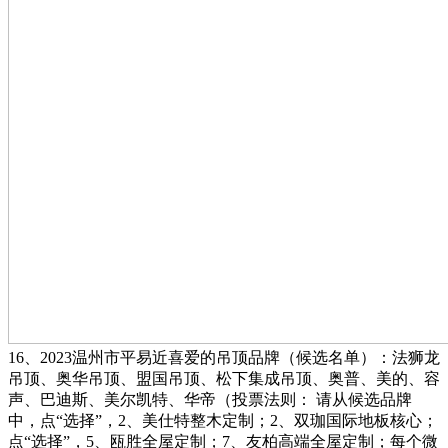
16、2023温州市平易近喜爱的吊顶品牌（候选名单）：法狮龙
吊顶、奥华吊顶、盟国吊顶、松下集成吊顶、奥普、美的、容
声、巴迪斯、美尔凯特、华帝（投票法则： 请从候选品牌
中，点“选择”，2、美仕特整木定制；2、双珈国际地板核心；
点“选择”，5、瓯胜全屋定制；7、友柏高端全屋定制；每个微