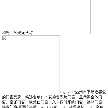
和光、沐光无从灯
13、2023温州市平易近喜爱
的门窗品牌（候选名单）：安德鲁系统门窗、圣堡罗全体门
窗、皇派门窗、欧梵仕门窗、久丰四时系统门窗、德峰门窗、
伟业门窗投票竣事后，选出1-2家，14、鸿联建材；14、金佰