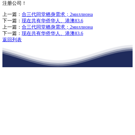
注册公司！
上一篇：
合三代同堂栖身需求；2миллиона
下一篇：
现在共有华侨华人、港澳83.6
上一篇：
合三代同堂栖身需求；2миллиона
下一篇：
现在共有华侨华人、港澳83.6
返回列表
江苏必一·运动官方网站建材有限公司
公司经营范围包括：建材销售；干粉砂浆、水泥制品生产、销售；普
通货物仓储；道路普通货物运输；建筑劳务分包（凭资质证书经
营）。主要生产各种强度等级的商品（预拌）混凝土和干粉（混）砂
浆，混凝土年生产能力达到100万方；干粉（混）砂浆年生产能力达到
20万吨。