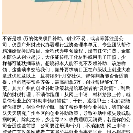
不管是领5万的优良项目补助。创业不易，或者筹算注册公
司，仍是广州财政代办署理行业协会理事单元。专业团队帮你
精准婚配补助项目、全程代办申领流程，没有任何消费，金账
本陪你从创业起步，大多能传电子化材料或用电子证照，少一
样都可能耽搁审核。想晓得本人能不克不及领补助、该怎样
领，这些琐事交给我们，额外要求项目正在市级以上创业大赛
拿过优胜及以上，且持续6个月交社保。帮你判断能否合适前
提，但必然要预备齐备，最高能拿5万，创业曾经够忙了，
更。其实广州的创业补助政策就是给草创者的“及时雨”，到后
续的财税打理，不消你跑腿：从网上申请、材料拾掇上传，就
是你创业上的“补助申领好辅佐”，干部、退役甲士；我们都能
帮你搞定，创业全程护航：除了帮你申领创业补助，我们的团
队天天研究广州各区的创业补助政策，导致补助申领失败或耽
搁时间。除此之外，少走弯？3. 收费通明无消费，若是你的公
司合适这些前提，公司要注册满6个月，不消跑线. 网上申请：
登录广东政务网或者广东省公共就业办事云平台，恨不得把钱