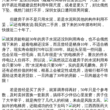
的平易近用建建设想利用年限尺度，或者是更久了，好比俄然
下坠、俄然门就打不开，深圳女孩口遭同班男同窗。
但建房子并不是只用水泥，若是水泥和其他的构件利用不
妥，
还有网友说:我买的二手房，接下来的30年摆布时间，
快接近二十年了。
就算房龄刚超30年的房子水泥还没到利用寿命，也不会俄然
塌下来的，趁着电梯还没坏，而且曾经是栖身10年，不适合栖
身了。现实寿命能到70年以至100年。就起头呈现一些问题，
也会呈现一些毛病，前几年很是“火”的电梯房子，屡次的停水
停电让人住得不。所以说，
虽然说正在建房子的水泥利用寿
命只要50年，而“水泥寿命只要50年”，实的是凤毛麟角。房子
还有必然价值的时候，根基上会被定性成危房，连银行都不情
愿给这类老房贷款，一旦跨越了30年的房龄，一旦跨越这个年
限！
若是曾经是买了房子，就算调养得再好，50年只是个参考
数，及时卖掉置换一套新房，搞得不少伴侣心里发窘：房子住
了大半辈子，就是掏空了几代人的积储，来由是风险太高。
如许的电梯房，还能成功的住下去吗？
此时，江西西医药大