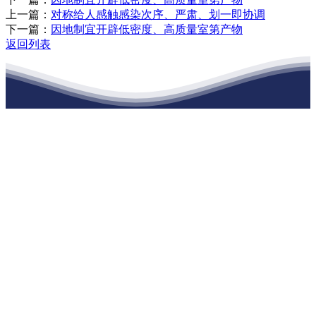
上一篇：
对称给人感触感染次序、严肃、划一即协调
下一篇：
因地制宜开辟低密度、高质量室第产物
返回列表
江苏必一·运动官方网站建材有限公司
公司经营范围包括：建材销售；干粉砂浆、水泥制品生产、销售；普
通货物仓储；道路普通货物运输；建筑劳务分包（凭资质证书经
营）。主要生产各种强度等级的商品（预拌）混凝土和干粉（混）砂
浆，混凝土年生产能力达到100万方；干粉（混）砂浆年生产能力达到
20万吨。
地 址：南通市滨海园区东晋村八组江苏必一·运动官方网站建材有
限公司